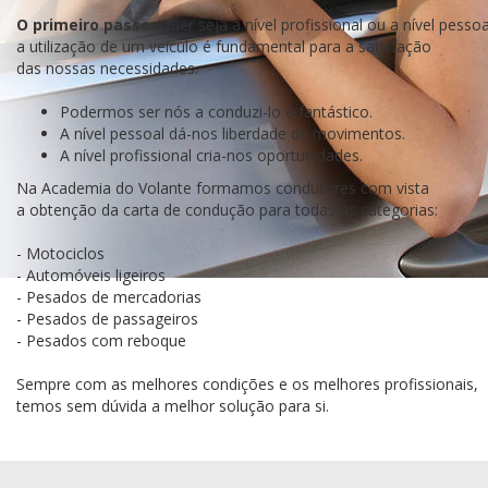
O primeiro passo:
Quer seja a nível profissional ou a nível pessoa
a utilização de um veículo é fundamental para a satisfação
das nossas necessidades.
Podermos ser nós a conduzi-lo é fantástico.
A nível pessoal dá-nos liberdade de movimentos.
A nível profissional cria-nos oportunidades.
Na Academia do Volante formamos condutores com vista
a obtenção da carta de condução para todas as categorias:
- Motociclos
- Automóveis ligeiros
- Pesados de mercadorias
- Pesados de passageiros
- Pesados com reboque
Sempre com as melhores condições e os melhores profissionais,
temos sem dúvida a melhor solução para si.